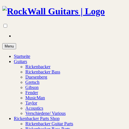
Menu
Startseite
Guitars
Rickenbacker
Rickenbacker Bass
Duesenberg
Gretsch
Gibson
Fender
MusicMan
Taylor
Acoustics
Verschiedene/ Various
Rickenbacker Parts Shop
Rickenbacker Guitar Parts
Rickenbacker Bass Parts