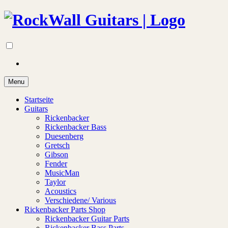
Menu
Startseite
Guitars
Rickenbacker
Rickenbacker Bass
Duesenberg
Gretsch
Gibson
Fender
MusicMan
Taylor
Acoustics
Verschiedene/ Various
Rickenbacker Parts Shop
Rickenbacker Guitar Parts
Rickenbacker Bass Parts