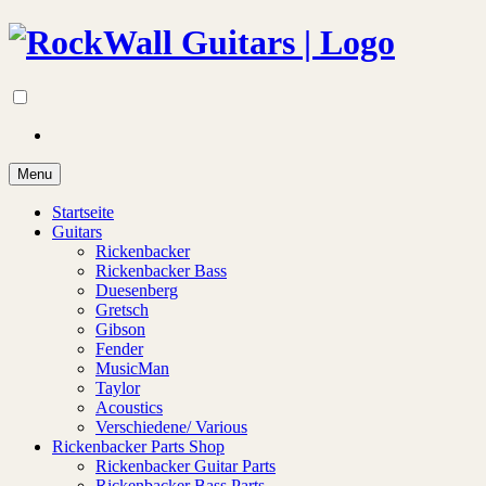
Menu
Startseite
Guitars
Rickenbacker
Rickenbacker Bass
Duesenberg
Gretsch
Gibson
Fender
MusicMan
Taylor
Acoustics
Verschiedene/ Various
Rickenbacker Parts Shop
Rickenbacker Guitar Parts
Rickenbacker Bass Parts