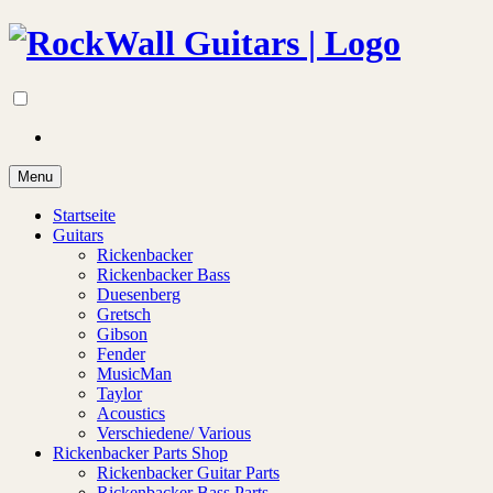
Menu
Startseite
Guitars
Rickenbacker
Rickenbacker Bass
Duesenberg
Gretsch
Gibson
Fender
MusicMan
Taylor
Acoustics
Verschiedene/ Various
Rickenbacker Parts Shop
Rickenbacker Guitar Parts
Rickenbacker Bass Parts