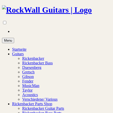
Menu
Startseite
Guitars
Rickenbacker
Rickenbacker Bass
Duesenberg
Gretsch
Gibson
Fender
MusicMan
Taylor
Acoustics
Verschiedene/ Various
Rickenbacker Parts Shop
Rickenbacker Guitar Parts
Rickenbacker Bass Parts