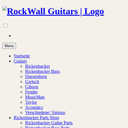
Menu
Startseite
Guitars
Rickenbacker
Rickenbacker Bass
Duesenberg
Gretsch
Gibson
Fender
MusicMan
Taylor
Acoustics
Verschiedene/ Various
Rickenbacker Parts Shop
Rickenbacker Guitar Parts
Rickenbacker Bass Parts