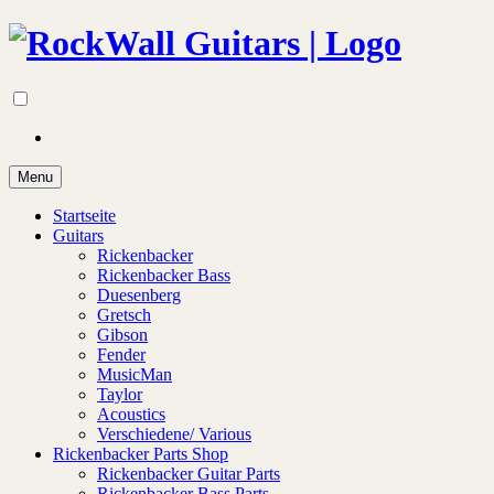
Menu
Startseite
Guitars
Rickenbacker
Rickenbacker Bass
Duesenberg
Gretsch
Gibson
Fender
MusicMan
Taylor
Acoustics
Verschiedene/ Various
Rickenbacker Parts Shop
Rickenbacker Guitar Parts
Rickenbacker Bass Parts