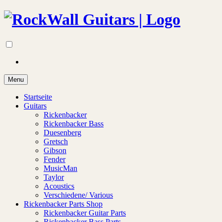
Menu
Startseite
Guitars
Rickenbacker
Rickenbacker Bass
Duesenberg
Gretsch
Gibson
Fender
MusicMan
Taylor
Acoustics
Verschiedene/ Various
Rickenbacker Parts Shop
Rickenbacker Guitar Parts
Rickenbacker Bass Parts