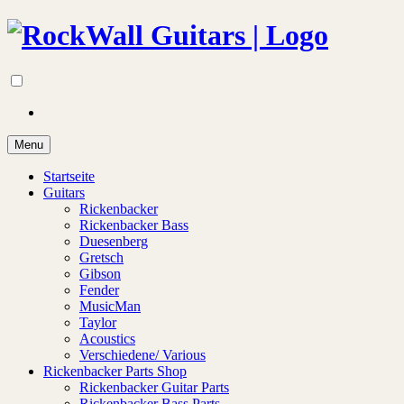
Menu
Startseite
Guitars
Rickenbacker
Rickenbacker Bass
Duesenberg
Gretsch
Gibson
Fender
MusicMan
Taylor
Acoustics
Verschiedene/ Various
Rickenbacker Parts Shop
Rickenbacker Guitar Parts
Rickenbacker Bass Parts