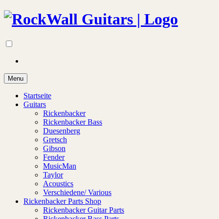
Menu
Startseite
Guitars
Rickenbacker
Rickenbacker Bass
Duesenberg
Gretsch
Gibson
Fender
MusicMan
Taylor
Acoustics
Verschiedene/ Various
Rickenbacker Parts Shop
Rickenbacker Guitar Parts
Rickenbacker Bass Parts