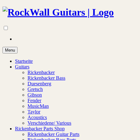
Menu
Startseite
Guitars
Rickenbacker
Rickenbacker Bass
Duesenberg
Gretsch
Gibson
Fender
MusicMan
Taylor
Acoustics
Verschiedene/ Various
Rickenbacker Parts Shop
Rickenbacker Guitar Parts
Rickenbacker Bass Parts