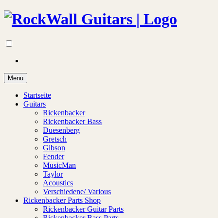
Menu
Startseite
Guitars
Rickenbacker
Rickenbacker Bass
Duesenberg
Gretsch
Gibson
Fender
MusicMan
Taylor
Acoustics
Verschiedene/ Various
Rickenbacker Parts Shop
Rickenbacker Guitar Parts
Rickenbacker Bass Parts