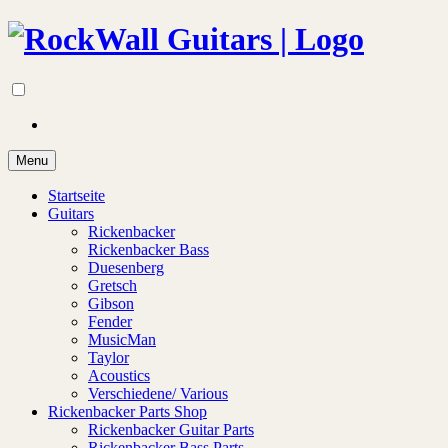
Menu
Startseite
Guitars
Rickenbacker
Rickenbacker Bass
Duesenberg
Gretsch
Gibson
Fender
MusicMan
Taylor
Acoustics
Verschiedene/ Various
Rickenbacker Parts Shop
Rickenbacker Guitar Parts
Rickenbacker Bass Parts