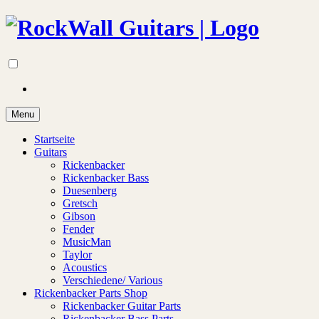
Menu
Startseite
Guitars
Rickenbacker
Rickenbacker Bass
Duesenberg
Gretsch
Gibson
Fender
MusicMan
Taylor
Acoustics
Verschiedene/ Various
Rickenbacker Parts Shop
Rickenbacker Guitar Parts
Rickenbacker Bass Parts