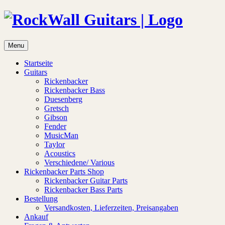
Menu
Startseite
Guitars
Rickenbacker
Rickenbacker Bass
Duesenberg
Gretsch
Gibson
Fender
MusicMan
Taylor
Acoustics
Verschiedene/ Various
Rickenbacker Parts Shop
Rickenbacker Guitar Parts
Rickenbacker Bass Parts
Bestellung
Versandkosten, Lieferzeiten, Preisangaben
Ankauf