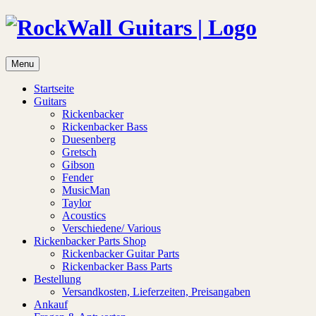
Menu
Startseite
Guitars
Rickenbacker
Rickenbacker Bass
Duesenberg
Gretsch
Gibson
Fender
MusicMan
Taylor
Acoustics
Verschiedene/ Various
Rickenbacker Parts Shop
Rickenbacker Guitar Parts
Rickenbacker Bass Parts
Bestellung
Versandkosten, Lieferzeiten, Preisangaben
Ankauf