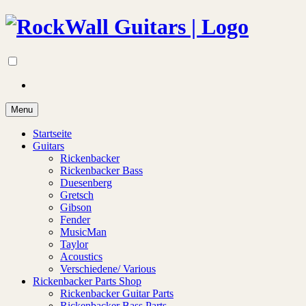
Menu
Startseite
Guitars
Rickenbacker
Rickenbacker Bass
Duesenberg
Gretsch
Gibson
Fender
MusicMan
Taylor
Acoustics
Verschiedene/ Various
Rickenbacker Parts Shop
Rickenbacker Guitar Parts
Rickenbacker Bass Parts