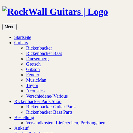
Menu
Startseite
Guitars
Rickenbacker
Rickenbacker Bass
Duesenberg
Gretsch
Gibson
Fender
MusicMan
Taylor
Acoustics
Verschiedene/ Various
Rickenbacker Parts Shop
Rickenbacker Guitar Parts
Rickenbacker Bass Parts
Bestellung
Versandkosten, Lieferzeiten, Preisangaben
Ankauf