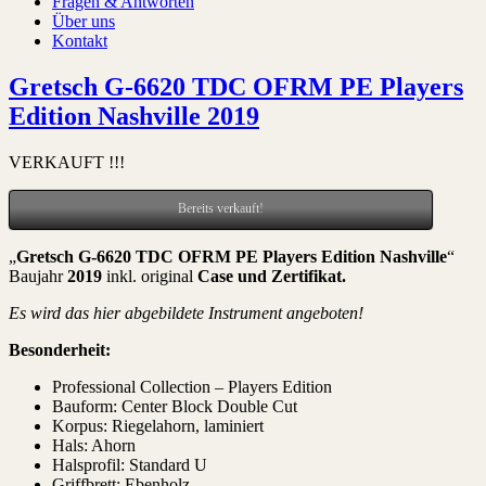
Fragen & Antworten
Über uns
Kontakt
Gretsch G-6620 TDC OFRM PE Players
Edition Nashville 2019
VERKAUFT !!!
Bereits verkauft!
„
Gretsch G-6620 TDC OFRM PE Players Edition Nashville
“
Baujahr
2019
inkl. original
Case und Zertifikat
.
Es wird das hier abgebildete Instrument angeboten!
Besonderheit:
Professional Collection – Players Edition
Bauform: Center Block Double Cut
Korpus: Riegelahorn, laminiert
Hals: Ahorn
Halsprofil: Standard U
Griffbrett: Ebenholz