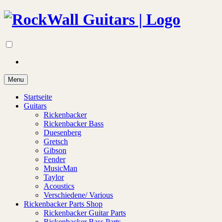
Menu
Startseite
Guitars
Rickenbacker
Rickenbacker Bass
Duesenberg
Gretsch
Gibson
Fender
MusicMan
Taylor
Acoustics
Verschiedene/ Various
Rickenbacker Parts Shop
Rickenbacker Guitar Parts
Rickenbacker Bass Parts