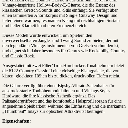
Vintage-inspirierte Hollow-Body-E-Gitarre, die die Essenz des
klassischen Gretsch-Sounds und -Stils einfängt. Sie verfügt über
einen laminierten Ahornkorpus mit Single-Cutaway-Design und
liefert einen warmen, resonanten Klang mit reichhaltigem Sustain
und heller Klarheit im oberen Frequenzbereich.
Dieses Modell wurde entwickelt, um Spielern den
unverwechselbaren Jangle- und Twang-Sound zu bieten, der mit
den legendären Vintage-Instrumenten von Gretsch verbunden ist,
und eignet sich daher besonders für Genres wie Rockabilly, Country
und Classic Rock.
Ausgestattet mit zwei Filter’Tron-Humbucker-Tonabnehmern bietet
die 6122 Country Classic II eine vielseitige Klangpalette, die von
klaren, glockigen Höhen bis zu dicken, druckvollen Tiefen reicht.
Die Gitarre verfügt über einen Bigsby-Vibrato-Saitenhalter für
ausdrucksstarke Tonhöhenmodulationen und Vintage-Style-
Hardware, die ihre klassische Ästhetik ergänzt. Das
Palisandergriffbrett und das komfortable Halsprofil sorgen für eine
angenehme Spielbarkeit, während die Einfassung und die markanten
„Thumbnail“-Inlays zur optischen Attraktivität beitragen.
Eigenschaften: