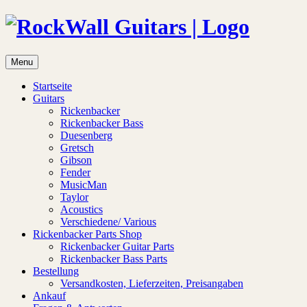
Menu
Startseite
Guitars
Rickenbacker
Rickenbacker Bass
Duesenberg
Gretsch
Gibson
Fender
MusicMan
Taylor
Acoustics
Verschiedene/ Various
Rickenbacker Parts Shop
Rickenbacker Guitar Parts
Rickenbacker Bass Parts
Bestellung
Versandkosten, Lieferzeiten, Preisangaben
Ankauf