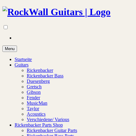
Menu
Startseite
Guitars
Rickenbacker
Rickenbacker Bass
Duesenberg
Gretsch
Gibson
Fender
MusicMan
Taylor
Acoustics
Verschiedene/ Various
Rickenbacker Parts Shop
Rickenbacker Guitar Parts
Rickenbacker Bass Parts