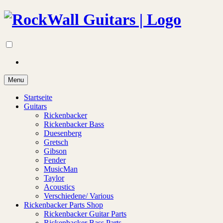
Menu
Startseite
Guitars
Rickenbacker
Rickenbacker Bass
Duesenberg
Gretsch
Gibson
Fender
MusicMan
Taylor
Acoustics
Verschiedene/ Various
Rickenbacker Parts Shop
Rickenbacker Guitar Parts
Rickenbacker Bass Parts