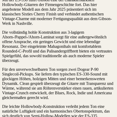
Hollowbody-Gitarren der Firmengeschichte fort. Das hier
angebotene Modell aus dem Jahr 2025 präsentiert sich im
klassischen Sixties Cherry Finish und verbindet authentischen
Vintage-Charme mit moderner Fertigungsqualität aus dem Gibson-
Werk in Nashville.
Die vollständig hohle Konstruktion aus 3-lagigem
Ahorn-/Pappel-/Ahorn-Laminat sorgt für eine außergewöhnlich
offene Ansprache, ein geringes Gewicht und eine lebendige
Resonanz. Der eingeleimte Mahagonihals mit komfortablem
Rounded-C-Profil und das Palisandergriffbrett bieten ein vertrautes
Spielgefühl, das sowohl traditionelle als auch moderne Spieler
überzeugt.
Für den unverwechselbaren Ton sorgen zwei Dogear P-90
Singlecoil-Pickups. Sie liefern den typischen ES-330-Sound mit
glockigen Höhen, holzigen Mitten und einer bemerkenswerten
Dynamik. Clean gespielt überzeugt die Gitarre mit Transparenz und
Wärme, während sie am Röhrenverstärker einen rauen, artikulierten
Vintage-Crunch entwickelt, der Blues, Rock, Indie und Americana
gleichermaßen gerecht wird.
Die leichte Hollowbody-Konstruktion verleiht jedem Ton eine
natürliche Luftigkeit und ein harmonisches Obertonspektrum, das
sich deutlich von Semi-Hollow-Modellen wie der ES-335