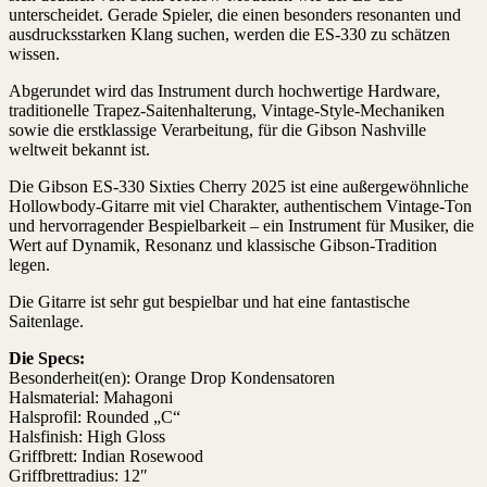
unterscheidet. Gerade Spieler, die einen besonders resonanten und
ausdrucksstarken Klang suchen, werden die ES-330 zu schätzen
wissen.
Abgerundet wird das Instrument durch hochwertige Hardware,
traditionelle Trapez-Saitenhalterung, Vintage-Style-Mechaniken
sowie die erstklassige Verarbeitung, für die Gibson Nashville
weltweit bekannt ist.
Die Gibson ES-330 Sixties Cherry 2025 ist eine außergewöhnliche
Hollowbody-Gitarre mit viel Charakter, authentischem Vintage-Ton
und hervorragender Bespielbarkeit – ein Instrument für Musiker, die
Wert auf Dynamik, Resonanz und klassische Gibson-Tradition
legen.
Die Gitarre ist sehr gut bespielbar und hat eine fantastische
Saitenlage.
Die Specs:
Besonderheit(en): Orange Drop Kondensatoren
Halsmaterial: Mahagoni
Halsprofil: Rounded „C“
Halsfinish: High Gloss
Griffbrett: Indian Rosewood
Griffbrettradius: 12″