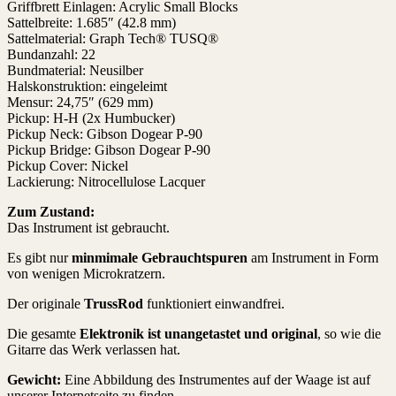
Griffbrett Einlagen: Acrylic Small Blocks
Sattelbreite: 1.685″ (42.8 mm)
Sattelmaterial: Graph Tech® TUSQ®
Bundanzahl: 22
Bundmaterial: Neusilber
Halskonstruktion: eingeleimt
Mensur: 24,75″ (629 mm)
Pickup: H-H (2x Humbucker)
Pickup Neck: Gibson Dogear P-90
Pickup Bridge: Gibson Dogear P-90
Pickup Cover: Nickel
Lackierung: Nitrocellulose Lacquer
Zum Zustand:
Das Instrument ist gebraucht.
Es gibt nur
minmimale Gebrauchtspuren
am Instrument in Form
von wenigen Microkratzern.
Der originale
TrussRod
funktioniert einwandfrei.
Die gesamte
Elektronik ist unangetastet und original
, so wie die
Gitarre das Werk verlassen hat.
Gewicht:
Eine Abbildung des Instrumentes auf der Waage ist auf
unserer Internetseite zu finden.