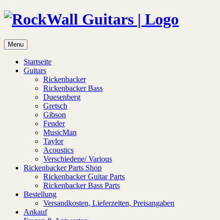
Menu
Startseite
Guitars
Rickenbacker
Rickenbacker Bass
Duesenberg
Gretsch
Gibson
Fender
MusicMan
Taylor
Acoustics
Verschiedene/ Various
Rickenbacker Parts Shop
Rickenbacker Guitar Parts
Rickenbacker Bass Parts
Bestellung
Versandkosten, Lieferzeiten, Preisangaben
Ankauf