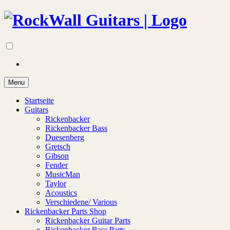
Menu
Startseite
Guitars
Rickenbacker
Rickenbacker Bass
Duesenberg
Gretsch
Gibson
Fender
MusicMan
Taylor
Acoustics
Verschiedene/ Various
Rickenbacker Parts Shop
Rickenbacker Guitar Parts
Rickenbacker Bass Parts