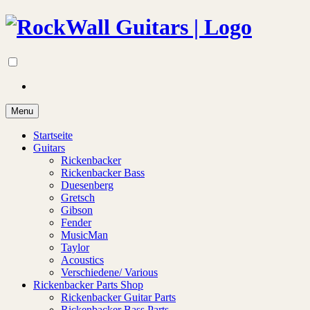
Menu
Startseite
Guitars
Rickenbacker
Rickenbacker Bass
Duesenberg
Gretsch
Gibson
Fender
MusicMan
Taylor
Acoustics
Verschiedene/ Various
Rickenbacker Parts Shop
Rickenbacker Guitar Parts
Rickenbacker Bass Parts