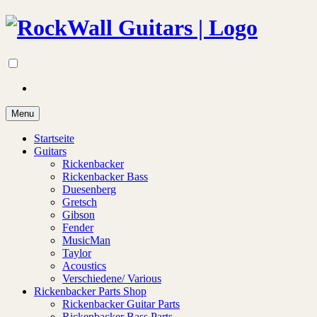
Menu
Startseite
Guitars
Rickenbacker
Rickenbacker Bass
Duesenberg
Gretsch
Gibson
Fender
MusicMan
Taylor
Acoustics
Verschiedene/ Various
Rickenbacker Parts Shop
Rickenbacker Guitar Parts
Rickenbacker Bass Parts