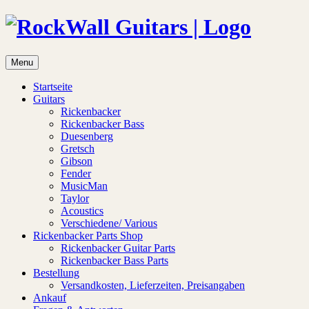
Menu
Startseite
Guitars
Rickenbacker
Rickenbacker Bass
Duesenberg
Gretsch
Gibson
Fender
MusicMan
Taylor
Acoustics
Verschiedene/ Various
Rickenbacker Parts Shop
Rickenbacker Guitar Parts
Rickenbacker Bass Parts
Bestellung
Versandkosten, Lieferzeiten, Preisangaben
Ankauf