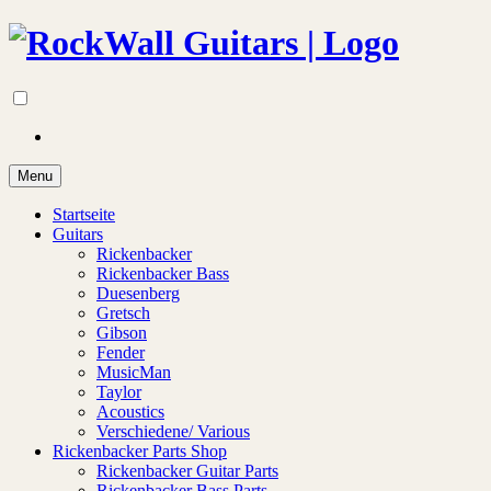
Menu
Startseite
Guitars
Rickenbacker
Rickenbacker Bass
Duesenberg
Gretsch
Gibson
Fender
MusicMan
Taylor
Acoustics
Verschiedene/ Various
Rickenbacker Parts Shop
Rickenbacker Guitar Parts
Rickenbacker Bass Parts