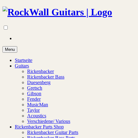
Menu
Startseite
Guitars
Rickenbacker
Rickenbacker Bass
Duesenberg
Gretsch
Gibson
Fender
MusicMan
Taylor
Acoustics
Verschiedene/ Various
Rickenbacker Parts Shop
Rickenbacker Guitar Parts
Rickenbacker Bass Parts