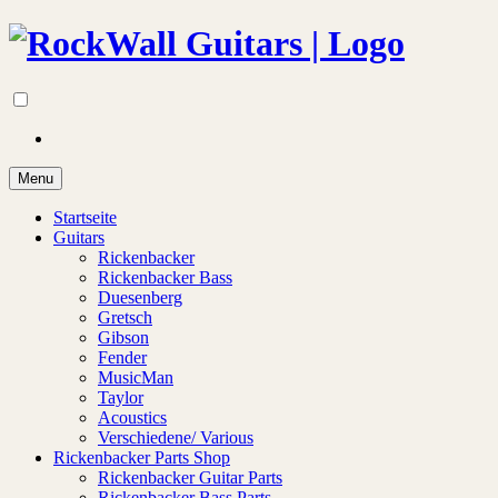
Menu
Startseite
Guitars
Rickenbacker
Rickenbacker Bass
Duesenberg
Gretsch
Gibson
Fender
MusicMan
Taylor
Acoustics
Verschiedene/ Various
Rickenbacker Parts Shop
Rickenbacker Guitar Parts
Rickenbacker Bass Parts