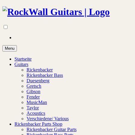
Menu
Startseite
Guitars
Rickenbacker
Rickenbacker Bass
Duesenberg
Gretsch
Gibson
Fender
MusicMan
Taylor
Acoustics
Verschiedene/ Various
Rickenbacker Parts Shop
Rickenbacker Guitar Parts
Rickenbacker Bass Parts