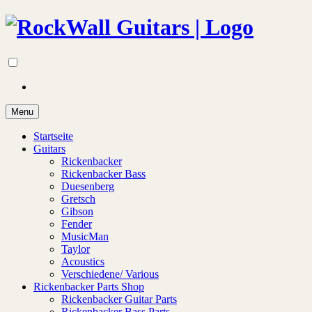
Menu
Startseite
Guitars
Rickenbacker
Rickenbacker Bass
Duesenberg
Gretsch
Gibson
Fender
MusicMan
Taylor
Acoustics
Verschiedene/ Various
Rickenbacker Parts Shop
Rickenbacker Guitar Parts
Rickenbacker Bass Parts