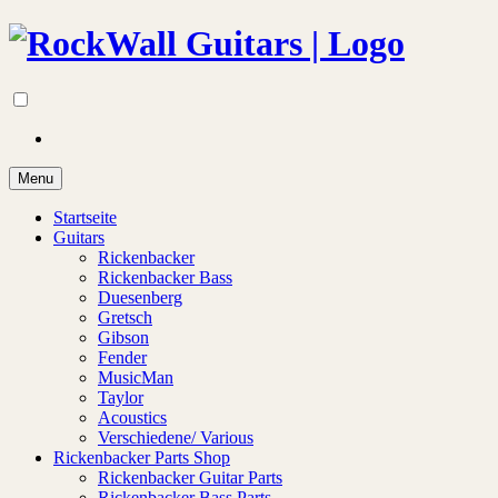
Menu
Startseite
Guitars
Rickenbacker
Rickenbacker Bass
Duesenberg
Gretsch
Gibson
Fender
MusicMan
Taylor
Acoustics
Verschiedene/ Various
Rickenbacker Parts Shop
Rickenbacker Guitar Parts
Rickenbacker Bass Parts