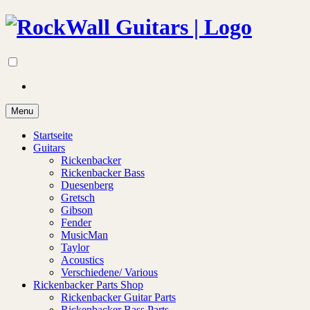
Menu
Startseite
Guitars
Rickenbacker
Rickenbacker Bass
Duesenberg
Gretsch
Gibson
Fender
MusicMan
Taylor
Acoustics
Verschiedene/ Various
Rickenbacker Parts Shop
Rickenbacker Guitar Parts
Rickenbacker Bass Parts