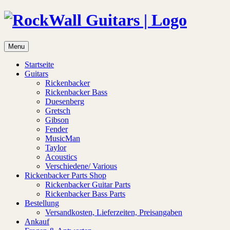
Menu
Startseite
Guitars
Rickenbacker
Rickenbacker Bass
Duesenberg
Gretsch
Gibson
Fender
MusicMan
Taylor
Acoustics
Verschiedene/ Various
Rickenbacker Parts Shop
Rickenbacker Guitar Parts
Rickenbacker Bass Parts
Bestellung
Versandkosten, Lieferzeiten, Preisangaben
Ankauf