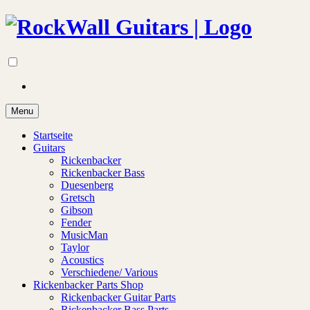
Menu
Startseite
Guitars
Rickenbacker
Rickenbacker Bass
Duesenberg
Gretsch
Gibson
Fender
MusicMan
Taylor
Acoustics
Verschiedene/ Various
Rickenbacker Parts Shop
Rickenbacker Guitar Parts
Rickenbacker Bass Parts