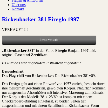
Fragen & Antworten
Über uns
Kontakt
Rickenbacker 381 Fireglo 1997
VERKAUFT !!!
Bereits verkauft!
„
Rickenbacker 381
“ in der Farbe
Fireglo
Baujahr
1997
inkl.
original
Case und Zertifikat
.
Es wird das hier abgebildete Instrument angeboten!
Besonderheit:
Das Flagschiff von Rickenbacker: Die Rickenbacker 381v69.
Das Design geht auf einen Entwurf von 1957 zurück, besticht durch
ihre meisterhaft geschnitzten, gewölbten Korpus. Natürlich kommen
nur ausgesuchte Ahornhölzer mit intensiver Maserung zum Einsatz.
Der Korpus des Modells 381/12V69 ist komplett mit einem
Checkerboard-Binding eingefasst, zu beiden Seiten tief
ausgeschnitten und mit einem Schallloch in Rickenbacker-Form