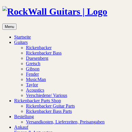
Menu
Startseite
Guitars
Rickenbacker
Rickenbacker Bass
Duesenberg
Gretsch
Gibson
Fender
MusicMan
Taylor
Acoustics
Verschiedene/ Various
Rickenbacker Parts Shop
Rickenbacker Guitar Parts
Rickenbacker Bass Parts
Bestellung
Versandkosten, Lieferzeiten, Preisangaben
Ankauf