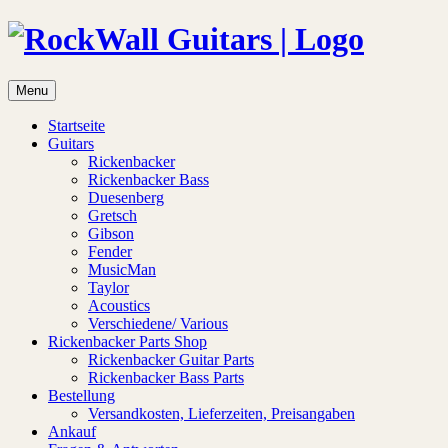
Menu
Startseite
Guitars
Rickenbacker
Rickenbacker Bass
Duesenberg
Gretsch
Gibson
Fender
MusicMan
Taylor
Acoustics
Verschiedene/ Various
Rickenbacker Parts Shop
Rickenbacker Guitar Parts
Rickenbacker Bass Parts
Bestellung
Versandkosten, Lieferzeiten, Preisangaben
Ankauf