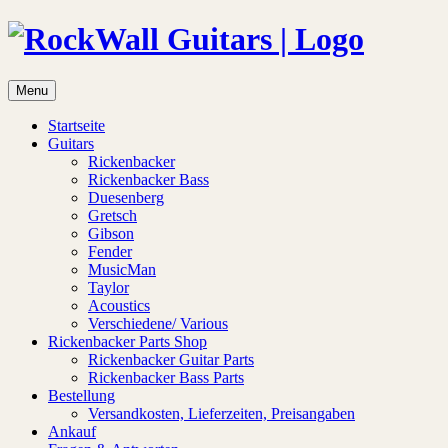
Menu
Startseite
Guitars
Rickenbacker
Rickenbacker Bass
Duesenberg
Gretsch
Gibson
Fender
MusicMan
Taylor
Acoustics
Verschiedene/ Various
Rickenbacker Parts Shop
Rickenbacker Guitar Parts
Rickenbacker Bass Parts
Bestellung
Versandkosten, Lieferzeiten, Preisangaben
Ankauf