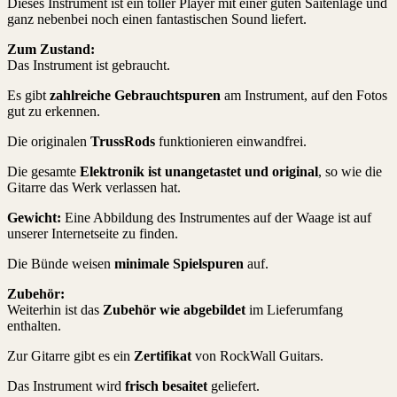
Dieses Instrument ist ein toller Player mit einer guten Saitenlage und
ganz nebenbei noch einen fantastischen Sound liefert.
Zum Zustand:
Das Instrument ist gebraucht.
Es gibt
zahlreiche Gebrauchtspuren
am Instrument, auf den Fotos
gut zu erkennen.
Die originalen
TrussRods
funktionieren einwandfrei.
Die gesamte
Elektronik ist unangetastet und original
, so wie die
Gitarre das Werk verlassen hat.
Gewicht:
Eine Abbildung des Instrumentes auf der Waage ist auf
unserer Internetseite zu finden.
Die Bünde weisen
minimale Spielspuren
auf.
Zubehör:
Weiterhin ist das
Zubehör wie abgebildet
im Lieferumfang
enthalten.
Zur Gitarre gibt es ein
Zertifikat
von RockWall Guitars.
Das Instrument wird
frisch besaitet
geliefert.