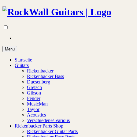
Menu
Startseite
Guitars
Rickenbacker
Rickenbacker Bass
Duesenberg
Gretsch
Gibson
Fender
MusicMan
Taylor
Acoustics
Verschiedene/ Various
Rickenbacker Parts Shop
Rickenbacker Guitar Parts
Rickenbacker Bass Parts