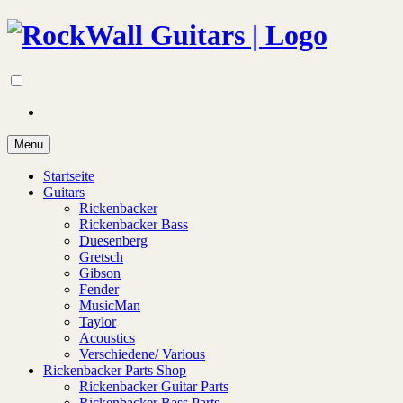
Menu
Startseite
Guitars
Rickenbacker
Rickenbacker Bass
Duesenberg
Gretsch
Gibson
Fender
MusicMan
Taylor
Acoustics
Verschiedene/ Various
Rickenbacker Parts Shop
Rickenbacker Guitar Parts
Rickenbacker Bass Parts