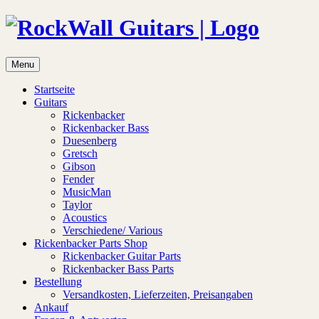
Menu
Startseite
Guitars
Rickenbacker
Rickenbacker Bass
Duesenberg
Gretsch
Gibson
Fender
MusicMan
Taylor
Acoustics
Verschiedene/ Various
Rickenbacker Parts Shop
Rickenbacker Guitar Parts
Rickenbacker Bass Parts
Bestellung
Versandkosten, Lieferzeiten, Preisangaben
Ankauf