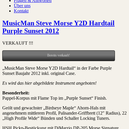
Fragen & Antworten
Über uns
Kontakt
MusicMan Steve Morse Y2D Hardtail
Purple Sunset 2012
VERKAUFT !!!
Bereits verkauft!
„MusicMan Steve Morse Y2D Hardtail“ in der Farbe Purple
Sunset Baujahr 2012 inkl. original Case.
Es wird das hier abgebildete Instrument angeboten!
Besonderheit:
Pappel-Korpus mit Flame Top im „Purple Sunset“ Finish.
Geölt und gewachster „Birdseye Maple“ Ahorn-Hals mit
angenehmem mittlerem Profil, Palisander-Griffbrett (12″ Radius), 22
„High Profile Wide“ Bünden und Schaller Locking Tuners.
HSH Pickp-Bestückung mit DiMarzio DP-205 Morse Signature