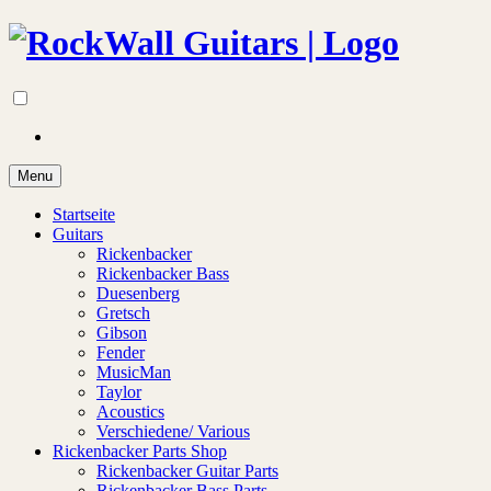
Menu
Startseite
Guitars
Rickenbacker
Rickenbacker Bass
Duesenberg
Gretsch
Gibson
Fender
MusicMan
Taylor
Acoustics
Verschiedene/ Various
Rickenbacker Parts Shop
Rickenbacker Guitar Parts
Rickenbacker Bass Parts