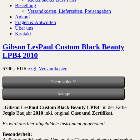
Bestellung
Versandkosten, Lieferzeiten, Preisangaben
Ankauf
Fragen & Antworten
Über uns
Kontakt
Gibson LesPaul Custom Black Beauty
LPB4 2010
6390,- EUR
zzgl. Versandkosten
Bereits verkauft!
Anfrage
„
Gibson LesPaul Custom Black Beauty LPB4
“ in der Farbe
Jetglo
Baujahr
2010
inkl. original
Case und Zertifikat
.
Es wird das hier abgebildete Instrument angeboten!
Besonderheit:
Außerordentlich seltene Version der Gitarre mit einem werksseitig