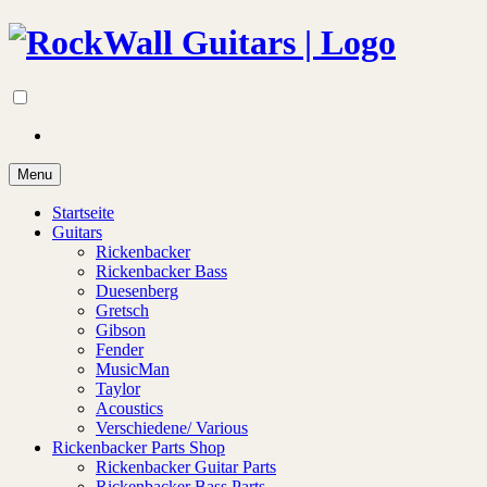
Menu
Startseite
Guitars
Rickenbacker
Rickenbacker Bass
Duesenberg
Gretsch
Gibson
Fender
MusicMan
Taylor
Acoustics
Verschiedene/ Various
Rickenbacker Parts Shop
Rickenbacker Guitar Parts
Rickenbacker Bass Parts