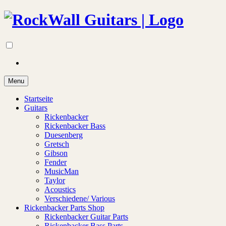
Menu
Startseite
Guitars
Rickenbacker
Rickenbacker Bass
Duesenberg
Gretsch
Gibson
Fender
MusicMan
Taylor
Acoustics
Verschiedene/ Various
Rickenbacker Parts Shop
Rickenbacker Guitar Parts
Rickenbacker Bass Parts