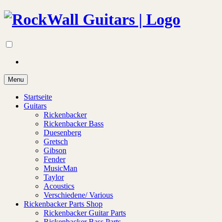
Menu
Startseite
Guitars
Rickenbacker
Rickenbacker Bass
Duesenberg
Gretsch
Gibson
Fender
MusicMan
Taylor
Acoustics
Verschiedene/ Various
Rickenbacker Parts Shop
Rickenbacker Guitar Parts
Rickenbacker Bass Parts