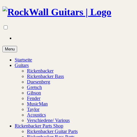
Menu
Startseite
Guitars
Rickenbacker
Rickenbacker Bass
Duesenberg
Gretsch
Gibson
Fender
MusicMan
Taylor
Acoustics
Verschiedene/ Various
Rickenbacker Parts Shop
Rickenbacker Guitar Parts
Rickenbacker Bass Parts