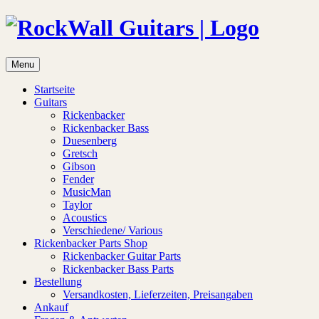
Menu
Startseite
Guitars
Rickenbacker
Rickenbacker Bass
Duesenberg
Gretsch
Gibson
Fender
MusicMan
Taylor
Acoustics
Verschiedene/ Various
Rickenbacker Parts Shop
Rickenbacker Guitar Parts
Rickenbacker Bass Parts
Bestellung
Versandkosten, Lieferzeiten, Preisangaben
Ankauf