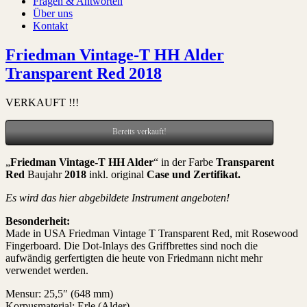
Fragen & Antworten
Über uns
Kontakt
Friedman Vintage-T HH Alder
Transparent Red 2018
VERKAUFT !!!
Bereits verkauft!
„
Friedman Vintage-T HH Alder
“ in der Farbe
Transparent
Red
Baujahr
2018
inkl. original
Case und Zertifikat
.
Es wird das hier abgebildete Instrument angeboten!
Besonderheit:
Made in USA Friedman Vintage T Transparent Red, mit Rosewood
Fingerboard. Die Dot-Inlays des Griffbrettes sind noch die
aufwändig gerfertigten die heute von Friedmann nicht mehr
verwendet werden.
Mensur: 25,5″ (648 mm)
Korpusmaterial: Erle (Alder)