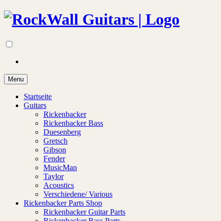
Menu
Startseite
Guitars
Rickenbacker
Rickenbacker Bass
Duesenberg
Gretsch
Gibson
Fender
MusicMan
Taylor
Acoustics
Verschiedene/ Various
Rickenbacker Parts Shop
Rickenbacker Guitar Parts
Rickenbacker Bass Parts