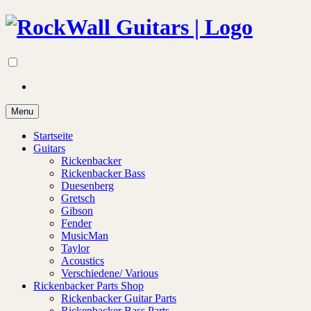
Menu
Startseite
Guitars
Rickenbacker
Rickenbacker Bass
Duesenberg
Gretsch
Gibson
Fender
MusicMan
Taylor
Acoustics
Verschiedene/ Various
Rickenbacker Parts Shop
Rickenbacker Guitar Parts
Rickenbacker Bass Parts